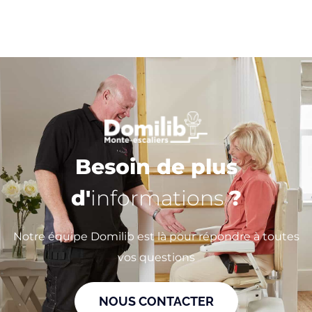
Besoin de plus
d'
informations
?
Notre équipe Domilib est là pour répondre à toutes
vos questions
NOUS CONTACTER