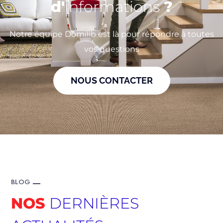
d'
informations
?
Notre équipe Domilib est là pour répondre à toutes
vos questions
NOUS CONTACTER
BLOG
NOS
DERNIÈRES