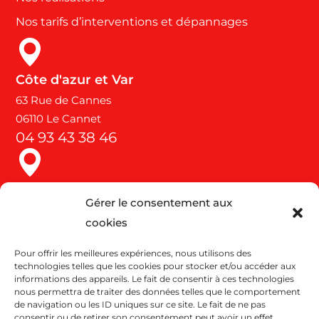
Nos tarifs d’interventions et dépannages
Côte d'azur et Var
63 Rue de Cannes
06110 Le Cannet
04 93 43 38 46
Bouches du Rhône, Vaucluse, Alpes, Gard et
Gérer le consentement aux
Hérault Drôme
cookies
177 Rue de la Forge
13300 Salon de Provence
Pour offrir les meilleures expériences, nous utilisons des
04 90 57 77 18
technologies telles que les cookies pour stocker et/ou accéder aux
informations des appareils. Le fait de consentir à ces technologies
nous permettra de traiter des données telles que le comportement
de navigation ou les ID uniques sur ce site. Le fait de ne pas
consentir ou de retirer son consentement peut avoir un effet