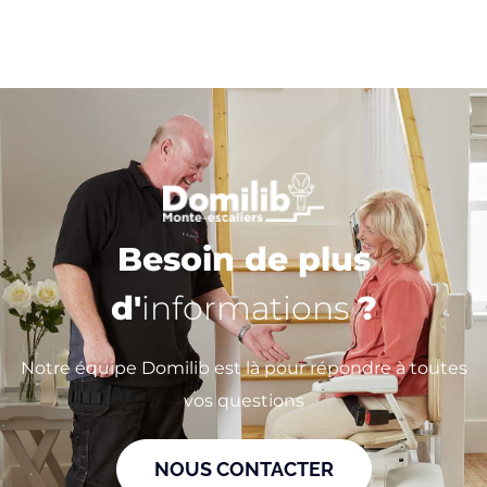
Besoin de plus
d'
informations
?
Notre équipe Domilib est là pour répondre à toutes
vos questions
NOUS CONTACTER