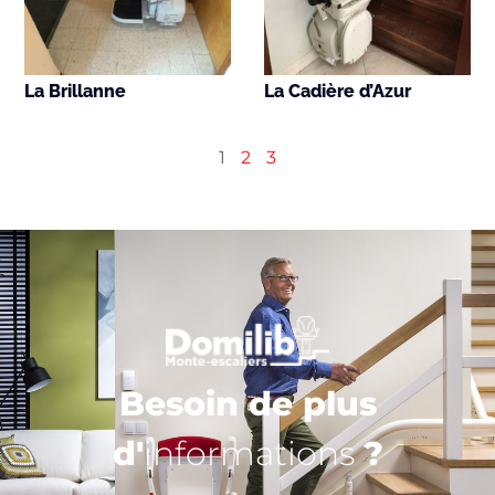
La Brillanne
La Cadière d’Azur
1
2
3
Besoin de plus
d'
informations
?