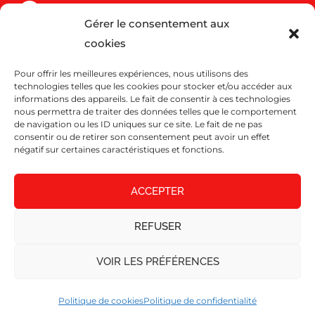
Gérer le consentement aux
Côte d'azur et Var
cookies
63 Rue de Cannes
Pour offrir les meilleures expériences, nous utilisons des
06110 Le Cannet
technologies telles que les cookies pour stocker et/ou accéder aux
04 93 43 38 46
informations des appareils. Le fait de consentir à ces technologies
nous permettra de traiter des données telles que le comportement
de navigation ou les ID uniques sur ce site. Le fait de ne pas
consentir ou de retirer son consentement peut avoir un effet
Bouches du Rhône, Vaucluse, Alpes, Gard et
négatif sur certaines caractéristiques et fonctions.
Hérault Drôme
ACCEPTER
177 Rue de la Forge
13300 Salon de Provence
REFUSER
04 90 57 77 18
VOIR LES PRÉFÉRENCES
Coteweb 2023 – Agence digitale à Nice
|
Mentions
Politique de cookies
Politique de confidentialité
légales
|
Politique de confidentialité