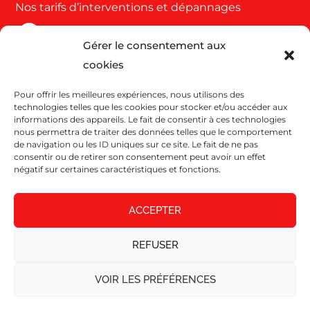
Nos tarifs d’interventions et dépannages
Gérer le consentement aux
Côte d'azur et Var
cookies
63 Rue de Cannes
Pour offrir les meilleures expériences, nous utilisons des
06110 Le Cannet
technologies telles que les cookies pour stocker et/ou accéder aux
04 93 43 38 46
informations des appareils. Le fait de consentir à ces technologies
nous permettra de traiter des données telles que le comportement
de navigation ou les ID uniques sur ce site. Le fait de ne pas
consentir ou de retirer son consentement peut avoir un effet
Bouches du Rhône, Vaucluse, Alpes, Gard et
négatif sur certaines caractéristiques et fonctions.
Hérault Drôme
ACCEPTER
177 Rue de la Forge
13300 Salon de Provence
REFUSER
04 90 57 77 18
VOIR LES PRÉFÉRENCES
Coteweb 2023 – Agence digitale à Nice
|
Mentions