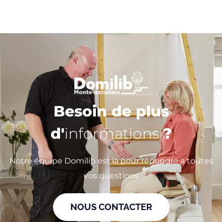
Besoin de plus
d'
informations
?
Notre équipe Domilib est là pour répondre à toutes
vos questions
NOUS CONTACTER