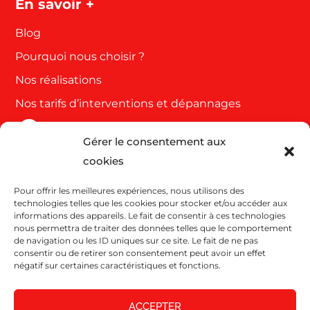
En savoir +
Blog
Pourquoi nous choisir ?
Nos réalisations
Nos tarifs d’interventions et dépannages
Gérer le consentement aux
Côte d'azur et Var
cookies
63 Rue de Cannes
Pour offrir les meilleures expériences, nous utilisons des
06110 Le Cannet
technologies telles que les cookies pour stocker et/ou accéder aux
04 93 43 38 46
informations des appareils. Le fait de consentir à ces technologies
nous permettra de traiter des données telles que le comportement
de navigation ou les ID uniques sur ce site. Le fait de ne pas
consentir ou de retirer son consentement peut avoir un effet
Bouches du Rhône, Vaucluse, Alpes, Gard et
négatif sur certaines caractéristiques et fonctions.
Hérault Drôme
ACCEPTER
177 Rue de la Forge