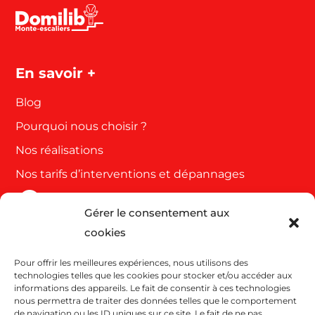
En savoir +
Blog
Pourquoi nous choisir ?
Nos réalisations
Nos tarifs d’interventions et dépannages
Gérer le consentement aux
Côte d'azur et Var
cookies
63 Rue de Cannes
Pour offrir les meilleures expériences, nous utilisons des
06110 Le Cannet
technologies telles que les cookies pour stocker et/ou accéder aux
04 93 43 38 46
informations des appareils. Le fait de consentir à ces technologies
nous permettra de traiter des données telles que le comportement
de navigation ou les ID uniques sur ce site. Le fait de ne pas