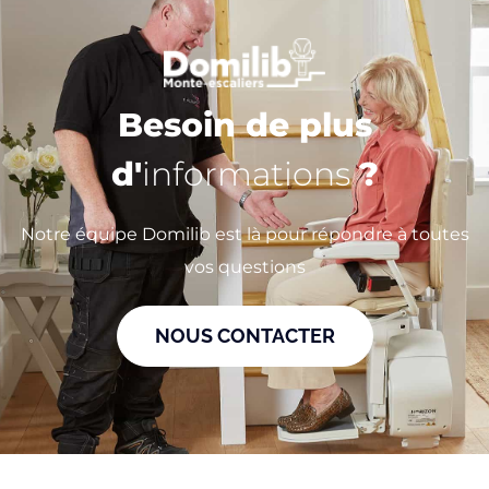
Besoin de plus
d'
informations
?
Notre équipe Domilib est là pour répondre à toutes
vos questions
NOUS CONTACTER