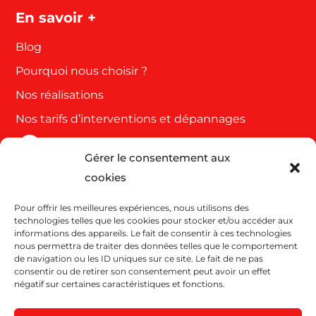
En savoir +
Blog
Pourquoi nous choisir ?
Nos réalisations
Nos tarifs d’interventions et dépannages
Gérer le consentement aux
Côte d'azur et Var
cookies
63 Rue de Cannes
Pour offrir les meilleures expériences, nous utilisons des
06110 Le Cannet
technologies telles que les cookies pour stocker et/ou accéder aux
04 93 43 38 46
informations des appareils. Le fait de consentir à ces technologies
nous permettra de traiter des données telles que le comportement
de navigation ou les ID uniques sur ce site. Le fait de ne pas
consentir ou de retirer son consentement peut avoir un effet
Bouches du Rhône, Vaucluse, Alpes, Gard et
négatif sur certaines caractéristiques et fonctions.
Hérault Drôme